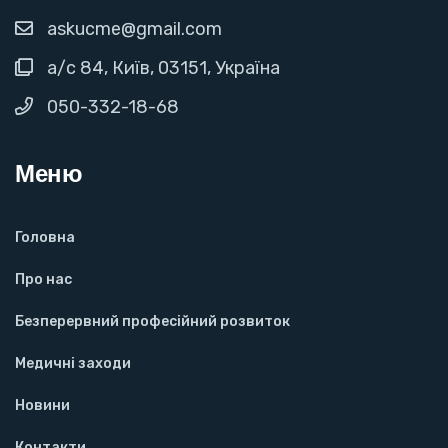
askucme@gmail.com
а/с 84, Київ, 03151, Україна
050-332-18-68
Меню
Головна
Про нас
Безперервний професійний розвиток
Медичні заходи
Новини
Контакти