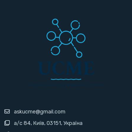
askucme@gmail.com
а/с 84, Київ, 03151, Україна