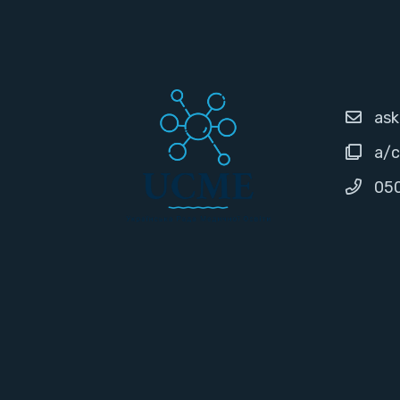
as
а/с
05